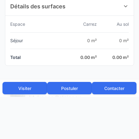
Détails des surfaces
Espace
Carrez
Au sol
Séjour
0 m²
0 m²
Total
0.00 m²
0.00 m²
Visiter
Postuler
Contacter
l'Adresse Palaiseau
N° SIRET :
42198679500043
Voir les autres annonces