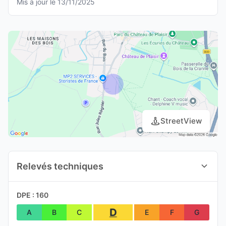
Mis à jour le 13/11/2025
StreetView
Relevés techniques
DPE : 160
D
A
B
C
E
F
G